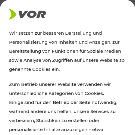
AKTUELLES
Wir setzen zur besseren Darstellung und
Personalisierung von Inhalten und Anzeigen, zur
News
Bereitstellung von Funktionen für Soziale Medien
sowie Analyse von Zugriffen auf unsere Website so
Alle wichtigen Meldungen zu Fahrplanänderungen,
genannte Cookies ein.
Verkehrsmeldungen oder aktuellen Projekten
Zum Betrieb unserer Website verwenden wir
finden Sie hier im Überblick.
unterschiedliche Kategorien von Cookies.
Einige sind für den Betrieb der Seite notwendig,
während andere uns helfen, unsere Services zu
verbessern, Statistiken zu erstellen oder
personalisierte Inhalte anzuzeigen – etwa