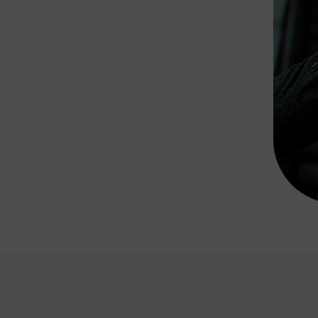
Rad AnachB App
transformatorin
ike+Ride
eBusse in der Region
e
ENE STELLEN
Smart Pannonia
Low-Carb-Mobility
Clean Mobility
ELDUNGEN
CHNEN
DOMINO
MUST
auto.Ready
BEFAHRBAR