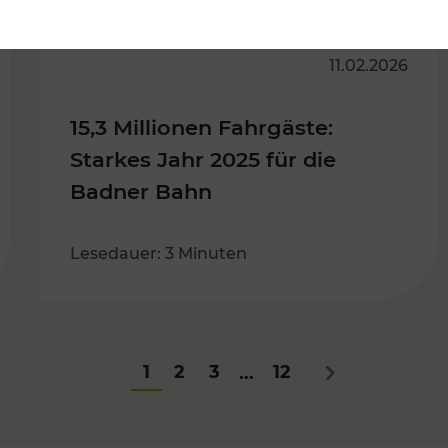
11.02.2026
15,3 Millionen Fahrgäste:
Starkes Jahr 2025 für die
Badner Bahn
Lesedauer: 3 Minuten
1
2
3
12
...
Nächstes