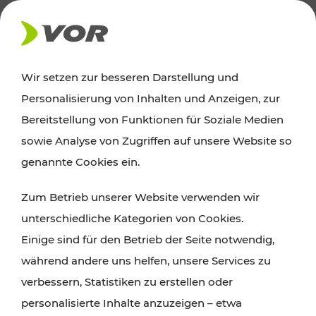
AKTUELLES
Wir setzen zur besseren Darstellung und
Personalisierung von Inhalten und Anzeigen, zur
News
Bereitstellung von Funktionen für Soziale Medien
sowie Analyse von Zugriffen auf unsere Website so
Alle wichtigen Meldungen zu Fahrplanänderungen,
genannte Cookies ein.
Verkehrsmeldungen oder aktuellen Projekten
Zum Betrieb unserer Website verwenden wir
finden Sie hier im Überblick.
unterschiedliche Kategorien von Cookies.
Einige sind für den Betrieb der Seite notwendig,
während andere uns helfen, unsere Services zu
verbessern, Statistiken zu erstellen oder
personalisierte Inhalte anzuzeigen – etwa