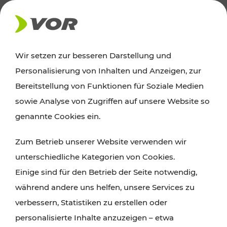
AKTUELLES
Wir setzen zur besseren Darstellung und
Personalisierung von Inhalten und Anzeigen, zur
News
Bereitstellung von Funktionen für Soziale Medien
sowie Analyse von Zugriffen auf unsere Website so
Alle wichtigen Meldungen zu Fahrplanänderungen,
genannte Cookies ein.
Verkehrsmeldungen oder aktuellen Projekten
Zum Betrieb unserer Website verwenden wir
finden Sie hier im Überblick.
unterschiedliche Kategorien von Cookies.
Einige sind für den Betrieb der Seite notwendig,
während andere uns helfen, unsere Services zu
verbessern, Statistiken zu erstellen oder
personalisierte Inhalte anzuzeigen – etwa