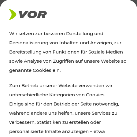
AKTUELLES
Wir setzen zur besseren Darstellung und
Personalisierung von Inhalten und Anzeigen, zur
News
Bereitstellung von Funktionen für Soziale Medien
sowie Analyse von Zugriffen auf unsere Website so
Alle wichtigen Meldungen zu Fahrplanänderungen,
genannte Cookies ein.
Verkehrsmeldungen oder aktuellen Projekten
Zum Betrieb unserer Website verwenden wir
finden Sie hier im Überblick.
unterschiedliche Kategorien von Cookies.
Einige sind für den Betrieb der Seite notwendig,
während andere uns helfen, unsere Services zu
verbessern, Statistiken zu erstellen oder
personalisierte Inhalte anzuzeigen – etwa