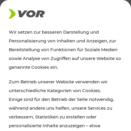
AKTUELLES
Wir setzen zur besseren Darstellung und
Personalisierung von Inhalten und Anzeigen, zur
News
Bereitstellung von Funktionen für Soziale Medien
sowie Analyse von Zugriffen auf unsere Website so
Alle wichtigen Meldungen zu Fahrplanänderungen,
genannte Cookies ein.
Verkehrsmeldungen oder aktuellen Projekten
Zum Betrieb unserer Website verwenden wir
finden Sie hier im Überblick.
unterschiedliche Kategorien von Cookies.
Einige sind für den Betrieb der Seite notwendig,
während andere uns helfen, unsere Services zu
verbessern, Statistiken zu erstellen oder
personalisierte Inhalte anzuzeigen – etwa