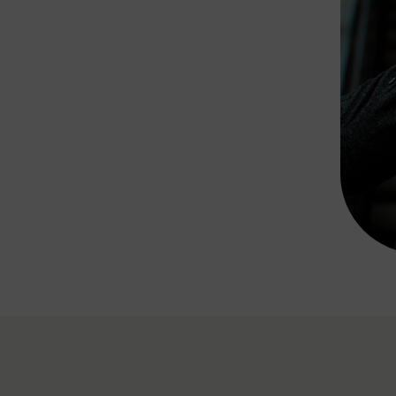
Rad AnachB App
transformatorin
ike+Ride
eBusse in der Region
e
ENE STELLEN
Smart Pannonia
Low-Carb-Mobility
Clean Mobility
ELDUNGEN
CHNEN
DOMINO
MUST
auto.Ready
BEFAHRBAR