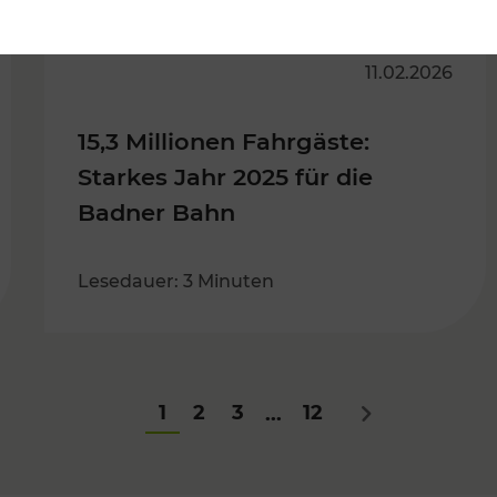
11.02.2026
15,3 Millionen Fahrgäste:
Starkes Jahr 2025 für die
Badner Bahn
Lesedauer: 3 Minuten
1
2
3
12
...
Nächstes