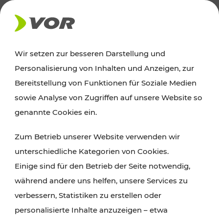
AKTUELLES
Wir setzen zur besseren Darstellung und
Personalisierung von Inhalten und Anzeigen, zur
News
Bereitstellung von Funktionen für Soziale Medien
sowie Analyse von Zugriffen auf unsere Website so
Alle wichtigen Meldungen zu Fahrplanänderungen,
genannte Cookies ein.
Verkehrsmeldungen oder aktuellen Projekten
Zum Betrieb unserer Website verwenden wir
finden Sie hier im Überblick.
unterschiedliche Kategorien von Cookies.
Einige sind für den Betrieb der Seite notwendig,
während andere uns helfen, unsere Services zu
verbessern, Statistiken zu erstellen oder
personalisierte Inhalte anzuzeigen – etwa