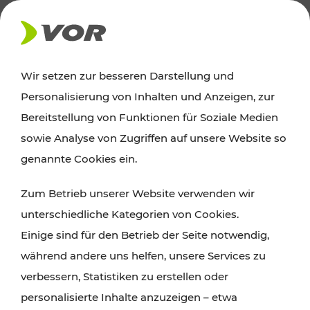
AKTUELLES
Wir setzen zur besseren Darstellung und
Personalisierung von Inhalten und Anzeigen, zur
News
Bereitstellung von Funktionen für Soziale Medien
sowie Analyse von Zugriffen auf unsere Website so
Alle wichtigen Meldungen zu Fahrplanänderungen,
genannte Cookies ein.
Verkehrsmeldungen oder aktuellen Projekten
Zum Betrieb unserer Website verwenden wir
finden Sie hier im Überblick.
unterschiedliche Kategorien von Cookies.
Einige sind für den Betrieb der Seite notwendig,
während andere uns helfen, unsere Services zu
verbessern, Statistiken zu erstellen oder
personalisierte Inhalte anzuzeigen – etwa