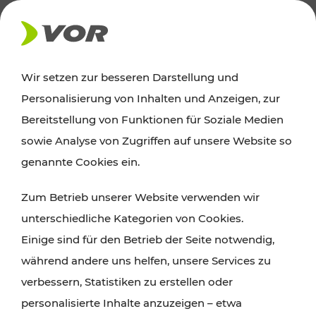
AKTUELLES
Wir setzen zur besseren Darstellung und
Personalisierung von Inhalten und Anzeigen, zur
News
Bereitstellung von Funktionen für Soziale Medien
sowie Analyse von Zugriffen auf unsere Website so
Alle wichtigen Meldungen zu Fahrplanänderungen,
genannte Cookies ein.
Verkehrsmeldungen oder aktuellen Projekten
Zum Betrieb unserer Website verwenden wir
finden Sie hier im Überblick.
unterschiedliche Kategorien von Cookies.
Einige sind für den Betrieb der Seite notwendig,
während andere uns helfen, unsere Services zu
verbessern, Statistiken zu erstellen oder
personalisierte Inhalte anzuzeigen – etwa