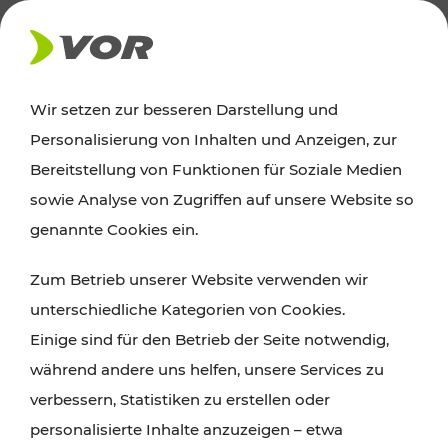
AKTUELLES
Wir setzen zur besseren Darstellung und
Personalisierung von Inhalten und Anzeigen, zur
News
Bereitstellung von Funktionen für Soziale Medien
sowie Analyse von Zugriffen auf unsere Website so
Alle wichtigen Meldungen zu Fahrplanänderungen,
genannte Cookies ein.
Verkehrsmeldungen oder aktuellen Projekten
Zum Betrieb unserer Website verwenden wir
finden Sie hier im Überblick.
unterschiedliche Kategorien von Cookies.
Einige sind für den Betrieb der Seite notwendig,
während andere uns helfen, unsere Services zu
verbessern, Statistiken zu erstellen oder
personalisierte Inhalte anzuzeigen – etwa