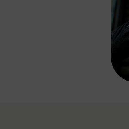
Rad AnachB App
transformatorin
ike+Ride
eBusse in der Region
e
ENE STELLEN
Smart Pannonia
Low-Carb-Mobility
Clean Mobility
ELDUNGEN
CHNEN
DOMINO
MUST
auto.Ready
BEFAHRBAR