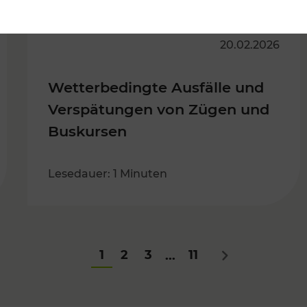
20.02.2026
Wetterbedingte Ausfälle und
Verspätungen von Zügen und
Buskursen
Lesedauer: 1 Minuten
1
2
3
11
...
Nächstes