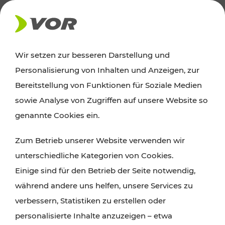
AKTUELLES
Wir setzen zur besseren Darstellung und
Personalisierung von Inhalten und Anzeigen, zur
News
Bereitstellung von Funktionen für Soziale Medien
sowie Analyse von Zugriffen auf unsere Website so
Alle wichtigen Meldungen zu Fahrplanänderungen,
genannte Cookies ein.
Verkehrsmeldungen oder aktuellen Projekten
Zum Betrieb unserer Website verwenden wir
finden Sie hier im Überblick.
unterschiedliche Kategorien von Cookies.
Einige sind für den Betrieb der Seite notwendig,
während andere uns helfen, unsere Services zu
verbessern, Statistiken zu erstellen oder
personalisierte Inhalte anzuzeigen – etwa