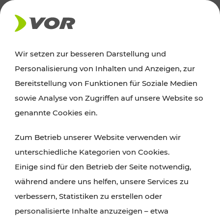
AKTUELLES
Wir setzen zur besseren Darstellung und
Personalisierung von Inhalten und Anzeigen, zur
News
Bereitstellung von Funktionen für Soziale Medien
sowie Analyse von Zugriffen auf unsere Website so
Alle wichtigen Meldungen zu Fahrplanänderungen,
genannte Cookies ein.
Verkehrsmeldungen oder aktuellen Projekten
Zum Betrieb unserer Website verwenden wir
finden Sie hier im Überblick.
unterschiedliche Kategorien von Cookies.
Einige sind für den Betrieb der Seite notwendig,
während andere uns helfen, unsere Services zu
verbessern, Statistiken zu erstellen oder
personalisierte Inhalte anzuzeigen – etwa