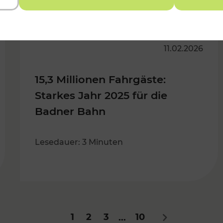
11.02.2026
15,3 Millionen Fahrgäste:
Starkes Jahr 2025 für die
Badner Bahn
Lesedauer: 3 Minuten
1
2
3
10
...
Nächstes