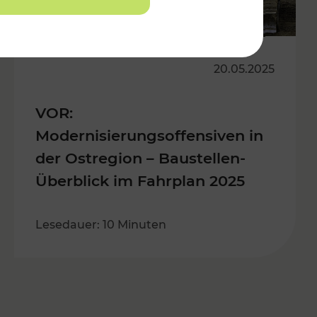
20.05.2025
VOR:
Modernisierungsoffensiven in
der Ostregion – Baustellen-
Überblick im Fahrplan 2025
Lesedauer: 10 Minuten