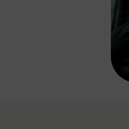
Rad AnachB App
transformatorin
ike+Ride
eBusse in der Region
e
ENE STELLEN
Smart Pannonia
Low-Carb-Mobility
Clean Mobility
ELDUNGEN
CHNEN
DOMINO
MUST
auto.Ready
BEFAHRBAR