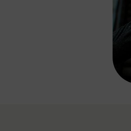
Rad AnachB App
transformatorin
ike+Ride
eBusse in der Region
e
ENE STELLEN
Smart Pannonia
Low-Carb-Mobility
Clean Mobility
ELDUNGEN
CHNEN
DOMINO
MUST
auto.Ready
BEFAHRBAR