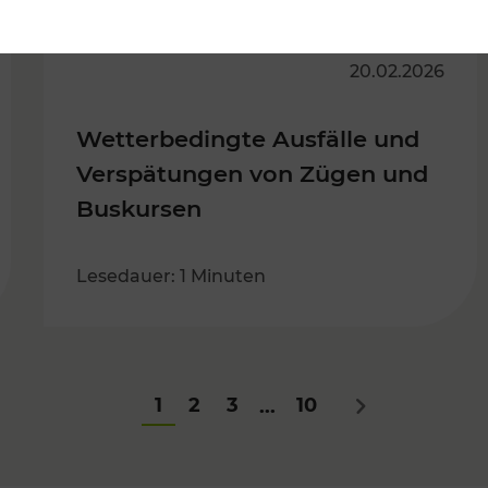
20.02.2026
Wetterbedingte Ausfälle und
Verspätungen von Zügen und
Buskursen
Lesedauer: 1 Minuten
1
2
3
10
...
Nächstes