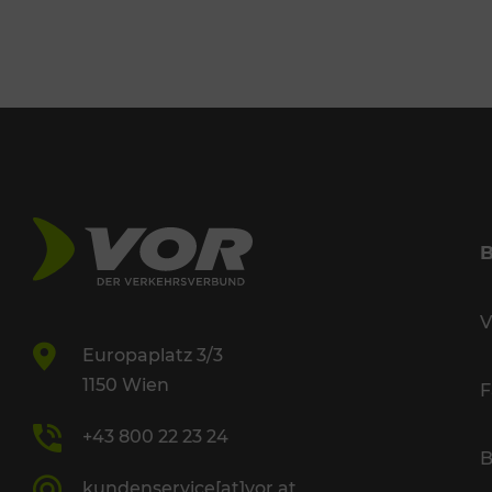
V
Europaplatz 3/3
1150 Wien
F
+43 800 22 23 24
B
kundenservice[at]vor.at