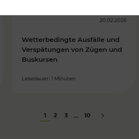
20.02.2026
Wetterbedingte Ausfälle und
Verspätungen von Zügen und
Buskursen
Lesedauer: 1 Minuten
1
2
3
10
...
Nächstes