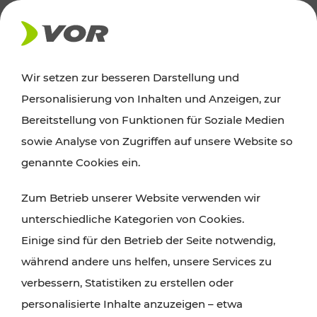
AKTUELLES
Wir setzen zur besseren Darstellung und
Personalisierung von Inhalten und Anzeigen, zur
News
Bereitstellung von Funktionen für Soziale Medien
sowie Analyse von Zugriffen auf unsere Website so
Alle wichtigen Meldungen zu Fahrplanänderungen,
genannte Cookies ein.
Verkehrsmeldungen oder aktuellen Projekten
Zum Betrieb unserer Website verwenden wir
finden Sie hier im Überblick.
unterschiedliche Kategorien von Cookies.
Einige sind für den Betrieb der Seite notwendig,
während andere uns helfen, unsere Services zu
verbessern, Statistiken zu erstellen oder
personalisierte Inhalte anzuzeigen – etwa