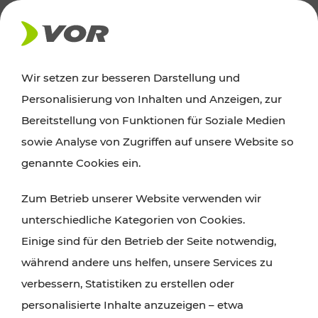
AKTUELLES
Wir setzen zur besseren Darstellung und
Personalisierung von Inhalten und Anzeigen, zur
News
Bereitstellung von Funktionen für Soziale Medien
sowie Analyse von Zugriffen auf unsere Website so
Alle wichtigen Meldungen zu Fahrplanänderungen,
genannte Cookies ein.
Verkehrsmeldungen oder aktuellen Projekten
Zum Betrieb unserer Website verwenden wir
finden Sie hier im Überblick.
unterschiedliche Kategorien von Cookies.
Einige sind für den Betrieb der Seite notwendig,
während andere uns helfen, unsere Services zu
verbessern, Statistiken zu erstellen oder
personalisierte Inhalte anzuzeigen – etwa