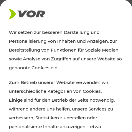
AKTUELLES
Wir setzen zur besseren Darstellung und
Personalisierung von Inhalten und Anzeigen, zur
News
Bereitstellung von Funktionen für Soziale Medien
sowie Analyse von Zugriffen auf unsere Website so
Alle wichtigen Meldungen zu Fahrplanänderungen,
genannte Cookies ein.
Verkehrsmeldungen oder aktuellen Projekten
Zum Betrieb unserer Website verwenden wir
finden Sie hier im Überblick.
unterschiedliche Kategorien von Cookies.
Einige sind für den Betrieb der Seite notwendig,
während andere uns helfen, unsere Services zu
verbessern, Statistiken zu erstellen oder
personalisierte Inhalte anzuzeigen – etwa