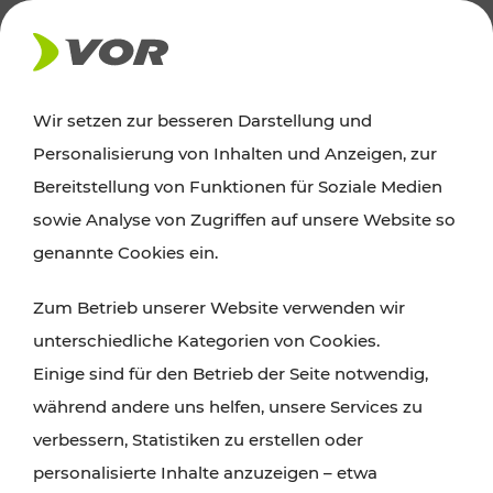
AKTUELLES
Wir setzen zur besseren Darstellung und
Personalisierung von Inhalten und Anzeigen, zur
News
Bereitstellung von Funktionen für Soziale Medien
sowie Analyse von Zugriffen auf unsere Website so
Alle wichtigen Meldungen zu Fahrplanänderungen,
genannte Cookies ein.
Verkehrsmeldungen oder aktuellen Projekten
Zum Betrieb unserer Website verwenden wir
finden Sie hier im Überblick.
unterschiedliche Kategorien von Cookies.
Einige sind für den Betrieb der Seite notwendig,
während andere uns helfen, unsere Services zu
verbessern, Statistiken zu erstellen oder
personalisierte Inhalte anzuzeigen – etwa