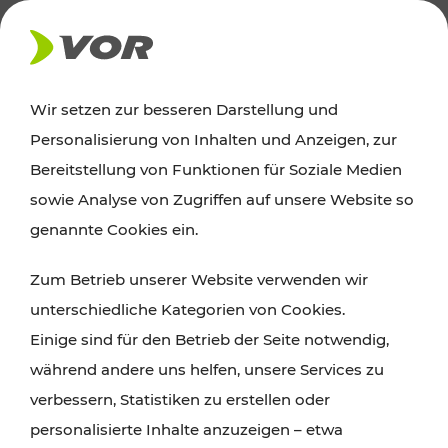
AKTUELLES
Wir setzen zur besseren Darstellung und
Personalisierung von Inhalten und Anzeigen, zur
News
Bereitstellung von Funktionen für Soziale Medien
sowie Analyse von Zugriffen auf unsere Website so
Alle wichtigen Meldungen zu Fahrplanänderungen,
genannte Cookies ein.
Verkehrsmeldungen oder aktuellen Projekten
Zum Betrieb unserer Website verwenden wir
finden Sie hier im Überblick.
unterschiedliche Kategorien von Cookies.
Einige sind für den Betrieb der Seite notwendig,
während andere uns helfen, unsere Services zu
verbessern, Statistiken zu erstellen oder
personalisierte Inhalte anzuzeigen – etwa