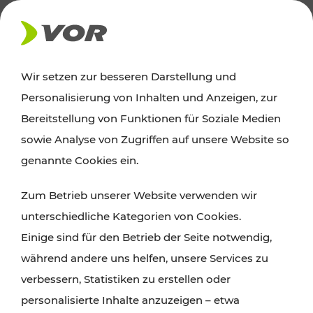
AKTUELLES
Wir setzen zur besseren Darstellung und
Personalisierung von Inhalten und Anzeigen, zur
News
Bereitstellung von Funktionen für Soziale Medien
sowie Analyse von Zugriffen auf unsere Website so
Alle wichtigen Meldungen zu Fahrplanänderungen,
genannte Cookies ein.
Verkehrsmeldungen oder aktuellen Projekten
Zum Betrieb unserer Website verwenden wir
finden Sie hier im Überblick.
unterschiedliche Kategorien von Cookies.
Einige sind für den Betrieb der Seite notwendig,
während andere uns helfen, unsere Services zu
verbessern, Statistiken zu erstellen oder
personalisierte Inhalte anzuzeigen – etwa