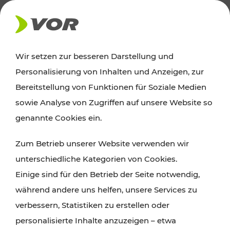
AKTUELLES
Wir setzen zur besseren Darstellung und
Personalisierung von Inhalten und Anzeigen, zur
News
Bereitstellung von Funktionen für Soziale Medien
sowie Analyse von Zugriffen auf unsere Website so
Alle wichtigen Meldungen zu Fahrplanänderungen,
genannte Cookies ein.
Verkehrsmeldungen oder aktuellen Projekten
Zum Betrieb unserer Website verwenden wir
finden Sie hier im Überblick.
unterschiedliche Kategorien von Cookies.
Einige sind für den Betrieb der Seite notwendig,
während andere uns helfen, unsere Services zu
verbessern, Statistiken zu erstellen oder
personalisierte Inhalte anzuzeigen – etwa