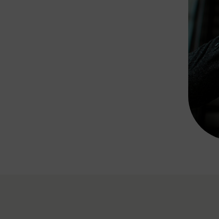
Rad AnachB App
transformatorin
ike+Ride
eBusse in der Region
e
ENE STELLEN
Smart Pannonia
Low-Carb-Mobility
Clean Mobility
ELDUNGEN
CHNEN
DOMINO
MUST
auto.Ready
BEFAHRBAR