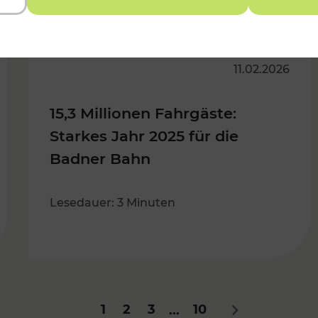
11.02.2026
15,3 Millionen Fahrgäste:
Starkes Jahr 2025 für die
Badner Bahn
Lesedauer: 3 Minuten
1
2
3
10
...
Nächstes