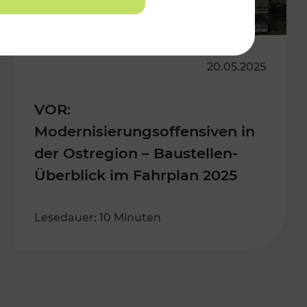
20.05.2025
VOR:
Modernisierungsoffensiven in
der Ostregion – Baustellen-
Überblick im Fahrplan 2025
Lesedauer: 10 Minuten