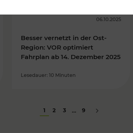
06.10.2025
Besser vernetzt in der Ost-
Region: VOR optimiert
Fahrplan ab 14. Dezember 2025
Lesedauer: 10 Minuten
1
2
3
9
...
Nächstes