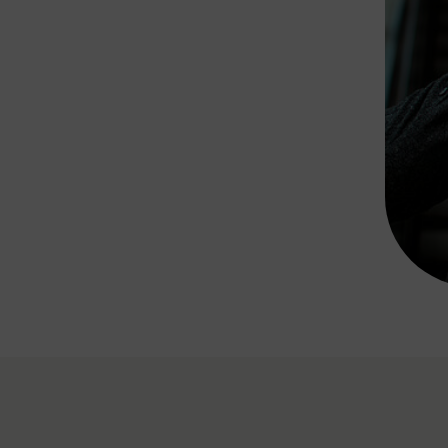
Rad AnachB App
transformatorin
ike+Ride
eBusse in der Region
e
ENE STELLEN
Smart Pannonia
Low-Carb-Mobility
Clean Mobility
ELDUNGEN
CHNEN
DOMINO
MUST
auto.Ready
BEFAHRBAR