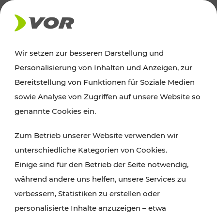
AKTUELLES
Wir setzen zur besseren Darstellung und
Personalisierung von Inhalten und Anzeigen, zur
News
Bereitstellung von Funktionen für Soziale Medien
sowie Analyse von Zugriffen auf unsere Website so
Alle wichtigen Meldungen zu Fahrplanänderungen,
genannte Cookies ein.
Verkehrsmeldungen oder aktuellen Projekten
Zum Betrieb unserer Website verwenden wir
finden Sie hier im Überblick.
unterschiedliche Kategorien von Cookies.
Einige sind für den Betrieb der Seite notwendig,
während andere uns helfen, unsere Services zu
verbessern, Statistiken zu erstellen oder
personalisierte Inhalte anzuzeigen – etwa