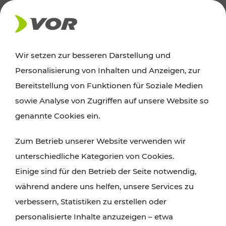
AKTUELLES
Wir setzen zur besseren Darstellung und
Personalisierung von Inhalten und Anzeigen, zur
News
Bereitstellung von Funktionen für Soziale Medien
sowie Analyse von Zugriffen auf unsere Website so
Alle wichtigen Meldungen zu Fahrplanänderungen,
genannte Cookies ein.
Verkehrsmeldungen oder aktuellen Projekten
Zum Betrieb unserer Website verwenden wir
finden Sie hier im Überblick.
unterschiedliche Kategorien von Cookies.
Einige sind für den Betrieb der Seite notwendig,
während andere uns helfen, unsere Services zu
verbessern, Statistiken zu erstellen oder
personalisierte Inhalte anzuzeigen – etwa