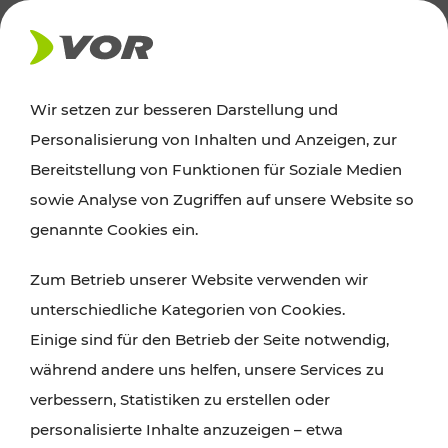
AKTUELLES
Wir setzen zur besseren Darstellung und
Personalisierung von Inhalten und Anzeigen, zur
News
Bereitstellung von Funktionen für Soziale Medien
sowie Analyse von Zugriffen auf unsere Website so
Alle wichtigen Meldungen zu Fahrplanänderungen,
genannte Cookies ein.
Verkehrsmeldungen oder aktuellen Projekten
Zum Betrieb unserer Website verwenden wir
finden Sie hier im Überblick.
unterschiedliche Kategorien von Cookies.
Einige sind für den Betrieb der Seite notwendig,
während andere uns helfen, unsere Services zu
verbessern, Statistiken zu erstellen oder
personalisierte Inhalte anzuzeigen – etwa