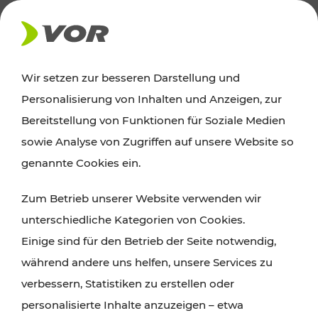
AKTUELLES
Wir setzen zur besseren Darstellung und
Personalisierung von Inhalten und Anzeigen, zur
News
Bereitstellung von Funktionen für Soziale Medien
sowie Analyse von Zugriffen auf unsere Website so
Alle wichtigen Meldungen zu Fahrplanänderungen,
genannte Cookies ein.
Verkehrsmeldungen oder aktuellen Projekten
Zum Betrieb unserer Website verwenden wir
finden Sie hier im Überblick.
unterschiedliche Kategorien von Cookies.
Einige sind für den Betrieb der Seite notwendig,
während andere uns helfen, unsere Services zu
verbessern, Statistiken zu erstellen oder
personalisierte Inhalte anzuzeigen – etwa