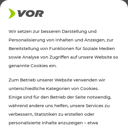
AKTUELLES
Wir setzen zur besseren Darstellung und
Personalisierung von Inhalten und Anzeigen, zur
News
Bereitstellung von Funktionen für Soziale Medien
sowie Analyse von Zugriffen auf unsere Website so
Alle wichtigen Meldungen zu Fahrplanänderungen,
genannte Cookies ein.
Verkehrsmeldungen oder aktuellen Projekten
Zum Betrieb unserer Website verwenden wir
finden Sie hier im Überblick.
unterschiedliche Kategorien von Cookies.
Einige sind für den Betrieb der Seite notwendig,
während andere uns helfen, unsere Services zu
verbessern, Statistiken zu erstellen oder
personalisierte Inhalte anzuzeigen – etwa