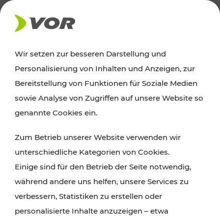
AKTUELLES
Wir setzen zur besseren Darstellung und
Personalisierung von Inhalten und Anzeigen, zur
News
Bereitstellung von Funktionen für Soziale Medien
sowie Analyse von Zugriffen auf unsere Website so
Alle wichtigen Meldungen zu Fahrplanänderungen,
genannte Cookies ein.
Verkehrsmeldungen oder aktuellen Projekten
Zum Betrieb unserer Website verwenden wir
finden Sie hier im Überblick.
unterschiedliche Kategorien von Cookies.
Einige sind für den Betrieb der Seite notwendig,
während andere uns helfen, unsere Services zu
verbessern, Statistiken zu erstellen oder
personalisierte Inhalte anzuzeigen – etwa