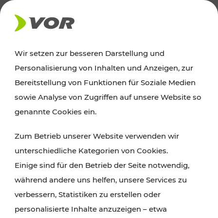
AKTUELLES
Wir setzen zur besseren Darstellung und
Personalisierung von Inhalten und Anzeigen, zur
News
Bereitstellung von Funktionen für Soziale Medien
sowie Analyse von Zugriffen auf unsere Website so
Alle wichtigen Meldungen zu Fahrplanänderungen,
genannte Cookies ein.
Verkehrsmeldungen oder aktuellen Projekten
Zum Betrieb unserer Website verwenden wir
finden Sie hier im Überblick.
unterschiedliche Kategorien von Cookies.
Einige sind für den Betrieb der Seite notwendig,
während andere uns helfen, unsere Services zu
verbessern, Statistiken zu erstellen oder
personalisierte Inhalte anzuzeigen – etwa