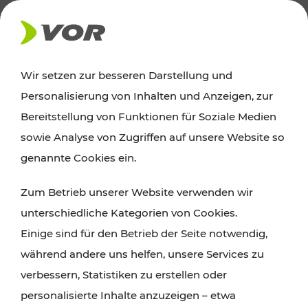
AKTUELLES
Wir setzen zur besseren Darstellung und
Personalisierung von Inhalten und Anzeigen, zur
News
Bereitstellung von Funktionen für Soziale Medien
sowie Analyse von Zugriffen auf unsere Website so
Alle wichtigen Meldungen zu Fahrplanänderungen,
genannte Cookies ein.
Verkehrsmeldungen oder aktuellen Projekten
Zum Betrieb unserer Website verwenden wir
finden Sie hier im Überblick.
unterschiedliche Kategorien von Cookies.
Einige sind für den Betrieb der Seite notwendig,
während andere uns helfen, unsere Services zu
verbessern, Statistiken zu erstellen oder
personalisierte Inhalte anzuzeigen – etwa