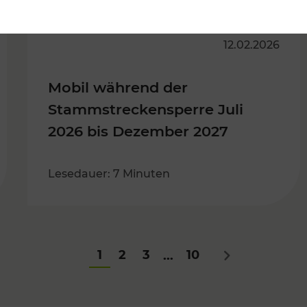
12.02.2026
Mobil während der
Stammstreckensperre Juli
2026 bis Dezember 2027
Lesedauer: 7 Minuten
1
2
3
10
...
Nächstes