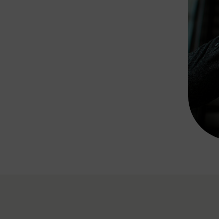
Rad AnachB App
transformatorin
ike+Ride
eBusse in der Region
e
ENE STELLEN
Smart Pannonia
Low-Carb-Mobility
Clean Mobility
ELDUNGEN
CHNEN
DOMINO
MUST
auto.Ready
BEFAHRBAR