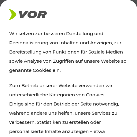
AKTUELLES
Wir setzen zur besseren Darstellung und
Personalisierung von Inhalten und Anzeigen, zur
News
Bereitstellung von Funktionen für Soziale Medien
sowie Analyse von Zugriffen auf unsere Website so
Alle wichtigen Meldungen zu Fahrplanänderungen,
genannte Cookies ein.
Verkehrsmeldungen oder aktuellen Projekten
Zum Betrieb unserer Website verwenden wir
finden Sie hier im Überblick.
unterschiedliche Kategorien von Cookies.
Einige sind für den Betrieb der Seite notwendig,
während andere uns helfen, unsere Services zu
verbessern, Statistiken zu erstellen oder
personalisierte Inhalte anzuzeigen – etwa