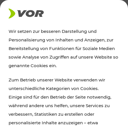
AKTUELLES
Wir setzen zur besseren Darstellung und
Personalisierung von Inhalten und Anzeigen, zur
News
Bereitstellung von Funktionen für Soziale Medien
sowie Analyse von Zugriffen auf unsere Website so
Alle wichtigen Meldungen zu Fahrplanänderungen,
genannte Cookies ein.
Verkehrsmeldungen oder aktuellen Projekten
Zum Betrieb unserer Website verwenden wir
finden Sie hier im Überblick.
unterschiedliche Kategorien von Cookies.
Einige sind für den Betrieb der Seite notwendig,
während andere uns helfen, unsere Services zu
verbessern, Statistiken zu erstellen oder
personalisierte Inhalte anzuzeigen – etwa