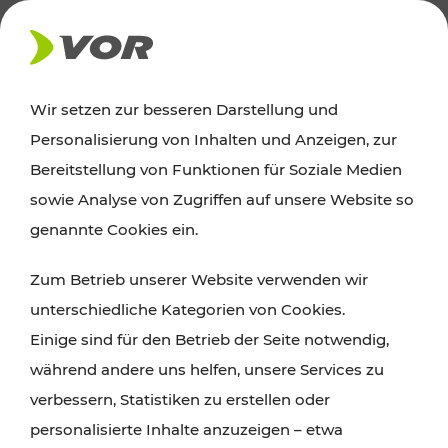
AKTUELLES
Wir setzen zur besseren Darstellung und
Personalisierung von Inhalten und Anzeigen, zur
News
Bereitstellung von Funktionen für Soziale Medien
sowie Analyse von Zugriffen auf unsere Website so
Alle wichtigen Meldungen zu Fahrplanänderungen,
genannte Cookies ein.
Verkehrsmeldungen oder aktuellen Projekten
Zum Betrieb unserer Website verwenden wir
finden Sie hier im Überblick.
unterschiedliche Kategorien von Cookies.
Einige sind für den Betrieb der Seite notwendig,
während andere uns helfen, unsere Services zu
verbessern, Statistiken zu erstellen oder
personalisierte Inhalte anzuzeigen – etwa