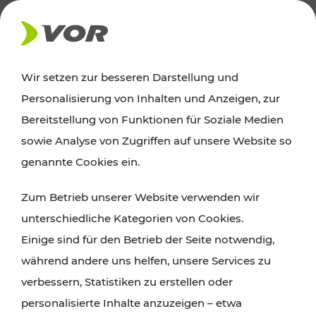
AKTUELLES
Wir setzen zur besseren Darstellung und
Personalisierung von Inhalten und Anzeigen, zur
News
Bereitstellung von Funktionen für Soziale Medien
sowie Analyse von Zugriffen auf unsere Website so
Alle wichtigen Meldungen zu Fahrplanänderungen,
genannte Cookies ein.
Verkehrsmeldungen oder aktuellen Projekten
Zum Betrieb unserer Website verwenden wir
finden Sie hier im Überblick.
unterschiedliche Kategorien von Cookies.
Einige sind für den Betrieb der Seite notwendig,
während andere uns helfen, unsere Services zu
verbessern, Statistiken zu erstellen oder
personalisierte Inhalte anzuzeigen – etwa