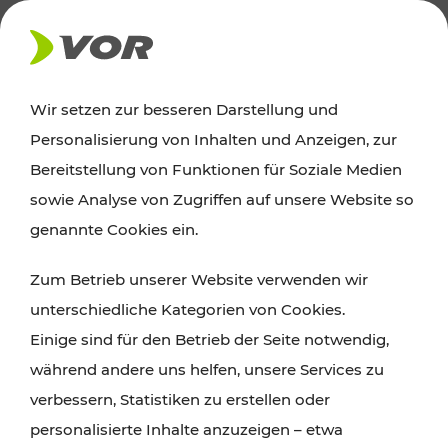
AKTUELLES
Wir setzen zur besseren Darstellung und
Personalisierung von Inhalten und Anzeigen, zur
News
Bereitstellung von Funktionen für Soziale Medien
sowie Analyse von Zugriffen auf unsere Website so
Alle wichtigen Meldungen zu Fahrplanänderungen,
genannte Cookies ein.
Verkehrsmeldungen oder aktuellen Projekten
Zum Betrieb unserer Website verwenden wir
finden Sie hier im Überblick.
unterschiedliche Kategorien von Cookies.
Einige sind für den Betrieb der Seite notwendig,
während andere uns helfen, unsere Services zu
verbessern, Statistiken zu erstellen oder
personalisierte Inhalte anzuzeigen – etwa