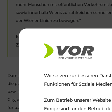
mehr Menschen mit öffentlichen Verkehrsmitt
sowie innerhalb Wiens zu zahlreichen schnell
der Wiener Linien zu bewegen.“
Ein druckfähiges Foto von Stadtrat Peter 
Zug
finden Sie in diesem Link
© PID/Mar
Wir setzen zur besseren Darst
Damit ist die neue Verbindung für Menschen auf d
die perfekte Alternative zum Railjet, um schnell 
Funktionen für Soziale Medie
bzw. ins südliche Niederösterreich zu gelangen. Ne
Cityjet auch mit seinen barrierefreien Niederflure
Zum Betrieb unserer Website
für u.a. Fahrräder und Kinderwägen.
Einige sind für den Betrieb d