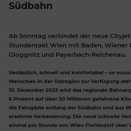
Südbahn
VOR Widgets
Tickets für Studierende
Park+Ride & B
Jahreskarte/KlimaTicke
Seniorentickets
t
Nachtverkehr
PRESSEAUSSENDUNGEN
OFF
Sonstige Angebote
Ab Sonntag verbindet der neue Cityjet
Freizeitticket
Stundentakt Wien mit Baden, Wiener N
VERKAUFSSTELLEN
PRESSE
Gloggnitz und Payerbach-Reichenau.
ROUTE PLANEN
VERKEHRSM
Verlässlich, schnell und komfortabel – so muss
TICKET KAUFEN
PREIS BERE
Menschen in der Ostregion zur Verfügung ste
10. Dezember 2023 wird das regionale Bahnan
6 Prozent auf über 50 Millionen gefahrene Kilom
die Fahrgäste entlang der Südbahn und aus Wi
ersehnte Verbesserung: Die neue schnelle Ver
einmal pro Stunde von Wien Floridsdorf über