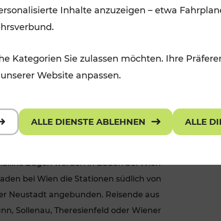
 personalisierte Inhalte anzuzeigen – etwa Fahrp
dbahn analog zum seit 2017 auf der
ehrsverbund.
hr werden die wichtigen
adt attraktiv mit schnellem Nahverkehr
e Kategorien Sie zulassen möchten. Ihre Präferen
 den wichtigen niederösterreichischen
 unserer Website anpassen.
 Gutensteinerbahn, Puchbergerbahn,
er S-Bahn Linie S60 auf die
cher und stabiler aus der Region in die
ALLE DIENSTE ABLEHNEN
ALLE D
eln.
Mailine Zügen werden in Baden bei Wien
Baden bei Wien die Stationen südlich von
ner Neustadt angebunden. Reisende aus
n, Sollenau, Theresienfeld oder Wiener