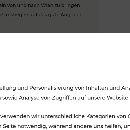
eln von und nach Wien zu bringen
en Umstiegen auf das gute Angebot
Hanke vor einem Cityjet Xpress-
kus Wache
ellung und Personalisierung von Inhalten und Anz
em Weg zur Arbeit und Freizeitreisende
und umsteigefrei ins Wiener Stadtzentrum
n sowie Analyse von Zugriffen auf unsere Website
ben der flotten Fahrtzeit punktet der
instiegen und großzügigen Abstellflächen
 verwenden wir unterschiedliche Kategorien von 
er Seite notwendig, während andere uns helfen, un