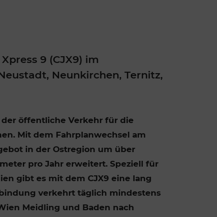
Rad AnachB App
transformatorin
ike+Ride
eBusse in der Region
e
ENE STELLEN
Smart Pannonia
 Xpress 9 (CJX9) im
eustadt, Neunkirchen, Ternitz,
Low-Carb-Mobility
Clean Mobility
ELDUNGEN
 der öffentliche Verkehr für die
CHNEN
DOMINO
hen. Mit dem Fahrplanwechsel am
gebot in der Ostregion um über
MUST
eter pro Jahr erweitert. Speziell für
en gibt es mit dem CJX9 eine lang
auto.Ready
bindung verkehrt täglich mindestens
 Wien Meidling und Baden nach
BEFAHRBAR