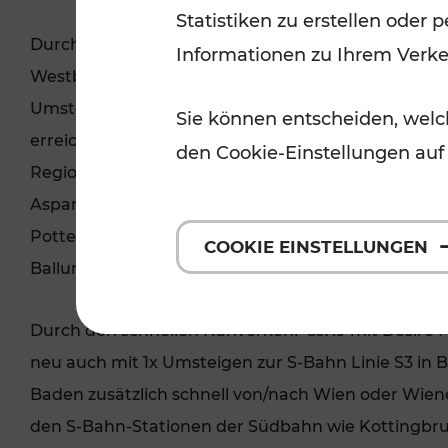
Statistiken zu erstellen oder
Durch den neuen schnellen Nahverkehr aus der Sü
Informationen zu Ihrem Verk
Westbahnstrecke bestehenden schnellen Nahverke
Umsteigeknoten Baden bei Wien und Wiener Neust
Sie können entscheiden, welch
erreicht. In Wiener Neustadt besteht Anschluss zu
den Cookie-Einstellungen auf
Regionalbahnstrecken im Industrieviertel wie der
Aspangbahn, Mattersburgerbahn ins Burgenland od
Pottendorfer Linie. Damit wird es für Pendler einfa
COOKIE EINSTELLUNGEN
Ballungszentren mit genügend Sitzplätzen zu pend
Durch den schnellen Nahverkehr CJX9 mit Desiro 
neu auch mit 1x Umsteigen zur S-Bahn Linie S3 in 
Baden zusätzlich schnell von/nach Wien oder Wie
den S-Bahn-Stationen der Südbahn wie Kottingbrun