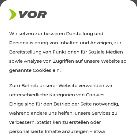
PRESSE
Wir setzen zur besseren Darstellung und
Personalisierung von Inhalten und Anzeigen, zur
11.10.2022
Bereitstellung von Funktionen für Soziale Medien
sowie Analyse von Zugriffen auf unsere Website so
Klimafreundliche E-Busse im
genannte Cookies ein.
südlichen Weinviertel
Zum Betrieb unserer Website verwenden wir
Vorzeigekooperation von Postbus und
unterschiedliche Kategorien von Cookies.
EVN im Auftrag des Verkehrsverbund
Einige sind für den Betrieb der Seite notwendig,
Ost-Region (VOR) bringt hochmoderne
während andere uns helfen, unsere Services zu
E-Busse auf Niederösterreichs Straßen
verbessern, Statistiken zu erstellen oder
personalisierte Inhalte anzuzeigen – etwa