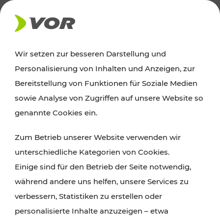
UNTERNEHMEN
Wir setzen zur besseren Darstellung und
Personalisierung von Inhalten und Anzeigen, zur
Presse
Bereitstellung von Funktionen für Soziale Medien
sowie Analyse von Zugriffen auf unsere Website so
Herzlich willkommen im Pressebereich des VOR.
genannte Cookies ein.
Hier finden Sie aktuelle Pressemitteilungen sowie
Zum Betrieb unserer Website verwenden wir
alle weiteren medienrelevanten Informationen. Bei
unterschiedliche Kategorien von Cookies.
Fragen stehen wir Ihnen jederzeit auch persönlich
Einige sind für den Betrieb der Seite notwendig,
zur Verfügung.
während andere uns helfen, unsere Services zu
verbessern, Statistiken zu erstellen oder
ZU DEN MEDIENKONTAKTEN
personalisierte Inhalte anzuzeigen – etwa