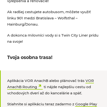
vylepšenia a renovácie!
Ak radšej cestujete autobusom, môžete využiť
linku 901 medzi Bratislava – Wolfsthal –
Hainburg/Donau.
A dokonca milovníci vody si s Twin City Liner prídu
na svoje!
Tvoja osobna trasa!
Aplikácia VOR AnachB alebo plánovač trás
VOR
AnachB Routing
ti nájde najlepšiu cestu od
vchodových dverí až
do kancelárie a späť.
Stiahnite si aplikáciu teraz zadarmo z
Google Play