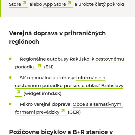
Store
alebo
App Store
a urobte čistý pokrok!
Verejná doprava v prihraničných
regiónoch
Regionálne autobusy Rakúsko:
k cestovnému
poriadku
(EN)
SK regionálne autobusy:
Informácie o
cestovnom poriadku pre širšiu oblasť Bratislavy
(widget imhd.sk)
Mikro verejná doprava:
Obce s alternatívnymi
formami prevádzky
(GER)
Požičovne bicyklov a B+R stanice v