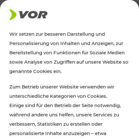
FAHRPLAN BUS & BAHN
Wir setzen zur besseren Darstellung und
Personalisierung von Inhalten und Anzeigen, zur
Haltestellenaushang
Bereitstellung von Funktionen für Soziale Medien
sowie Analyse von Zugriffen auf unsere Website so
genannte Cookies ein.
Geben Sie ins Suchfeld die gewünschte Haltestelle
ein und Ihnen werden alle Aushänge jener Linien
Zum Betrieb unserer Website verwenden wir
angezeigt, welche dort halten.
unterschiedliche Kategorien von Cookies.
Bitte beachten Sie, dass aktuell keine
Einige sind für den Betrieb der Seite notwendig,
Haltestellenaushänge der ÖBB-Haltestellen zum
während andere uns helfen, unsere Services zu
Abruf verfügbar sind.
verbessern, Statistiken zu erstellen oder
personalisierte Inhalte anzuzeigen – etwa