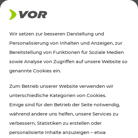
PRESSE
Wir setzen zur besseren Darstellung und
Personalisierung von Inhalten und Anzeigen, zur
Bildarchiv
Bereitstellung von Funktionen für Soziale Medien
sowie Analyse von Zugriffen auf unsere Website so
genannte Cookies ein.
Willkommen in der Pressecorner des VOR.
Alle Bilder sind für eine redaktionelle Verwendung
Zum Betrieb unserer Website verwenden wir
und unter Nennung des Copyrights kostenfrei
unterschiedliche Kategorien von Cookies.
nutzbar, bei Fragen bitte an
pr[at]vor.at
wenden.
Einige sind für den Betrieb der Seite notwendig,
während andere uns helfen, unsere Services zu
verbessern, Statistiken zu erstellen oder
personalisierte Inhalte anzuzeigen – etwa