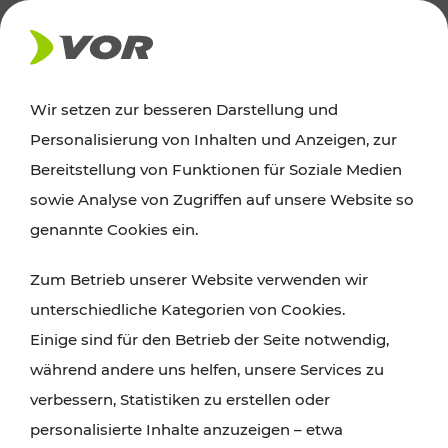
FAHRPLAN BUS & BAHN
Wir setzen zur besseren Darstellung und
Personalisierung von Inhalten und Anzeigen, zur
VOR Widgets
Bereitstellung von Funktionen für Soziale Medien
sowie Analyse von Zugriffen auf unsere Website so
genannte Cookies ein.
Die Besucher:innen Ihrer Webseite möchten
wissen wie sie am einfachsten mit öffentlichen
Zum Betrieb unserer Website verwenden wir
Verkehrsmitteln, dem Fahrrad, zu Fuß oder dem
unterschiedliche Kategorien von Cookies.
Auto zu Ihnen kommen und was das kostet?
Einige sind für den Betrieb der Seite notwendig,
während andere uns helfen, unsere Services zu
Nichts leichter als das!
verbessern, Statistiken zu erstellen oder
personalisierte Inhalte anzuzeigen – etwa
Binden Sie einfach das kostenlose VOR AnachB