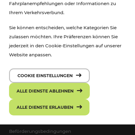
Fahrplanempfehlungen oder Informationen zu
1150 Wien
Ihrem Verkehrsverbund.
+43 800 22 23 24
Sie können entscheiden, welche Kategorien Sie
kundenservice[at]vor.at
zulassen möchten. Ihre Präferenzen können Sie
jederzeit in den Cookie-Einstellungen auf unserer
Website anpassen.
FOLGE UNS AUF FACEBOOK
ABONNIERE UNS AUF YOUTUBE
COOKIE EINSTELLUNGEN
BEFÖRDERUNG
ALLE DIENSTE ABLEHNEN
ALLE DIENSTE ERLAUBEN
VOR Widgets
Fahrgastrechte
Beförderungsbedingungen