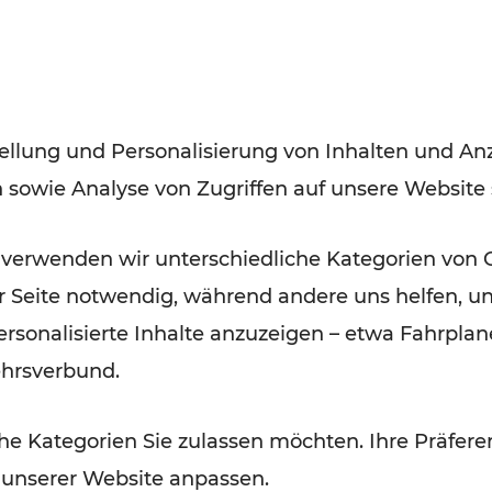
tadt – Mödling
 für einen stabilen, hochwertigen
biet eröffnet. Aufgrund der kurzen
ellung und Personalisierung von Inhalten und Anz
 insbesondere am 25. Oktober, zu
n sowie Analyse von Zugriffen auf unsere Website
mmen.
 verwenden wir unterschiedliche Kategorien von 
nahmen.
er Seite notwendig, während andere uns helfen, un
 personalisierte Inhalte anzuzeigen – etwa Fahrp
ehrsverbund.
e Kategorien Sie zulassen möchten. Ihre Präferen
 unserer Website anpassen.