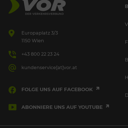
V
Europaplatz 3/3
1150 Wien
F
+43 800 22 23 24
B
kundenservice[at]vor.at
H
FOLGE UNS AUF FACEBOOK
D
ABONNIERE UNS AUF YOUTUBE