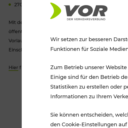
270: Wien Siebenhirten – Maria Enzersdorf Süds
Mit der Maßnahme wurde eine positive Perspektive
öffentlichen Regionalbusverkehr im betroffenen Ge
Wir setzen zur besseren Darst
Vorlaufzeit für die Nachfolgeunternehmen kann es
Funktionen für Soziale Medie
Einschränkungen und Anlaufschwierigkeiten ko
Zum Betrieb unserer Website
Hier
finden Sie eine Übersicht über aktuelle Maß
Einige sind für den Betrieb d
Statistiken zu erstellen oder
Informationen zu Ihrem Verk
Sie können entscheiden, welch
den Cookie-Einstellungen auf