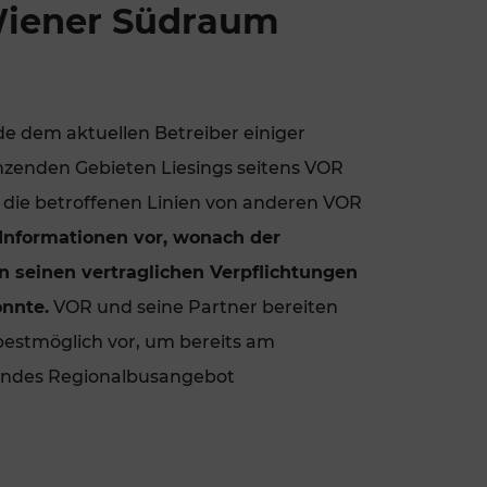
Wiener Südraum
Rad AnachB App
transformatorin
ike+Ride
eBusse in der Region
e
ENE STELLEN
Smart Pannonia
 dem aktuellen Betreiber einiger
enzenden Gebieten Liesings seitens VOR
Low-Carb-Mobility
 die betroffenen Linien von anderen VOR
nformationen vor, wonach der
Clean Mobility
ELDUNGEN
 seinen vertraglichen Verpflichtungen
CHNEN
DOMINO
önnte.
VOR und seine Partner bereiten
 bestmöglich vor, um bereits am
MUST
endes Regionalbusangebot
auto.Ready
BEFAHRBAR