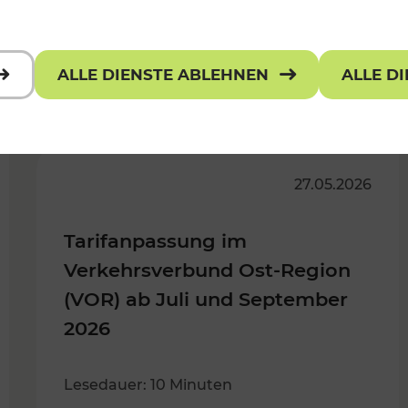
ALLE DIENSTE ABLEHNEN
ALLE D
könnten Sie auch interessiere
27.05.2026
Tarifanpassung im
Verkehrsverbund Ost-Region
(VOR) ab Juli und September
2026
Lesedauer: 10 Minuten