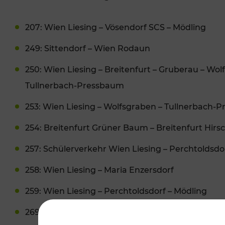
207: Wien Liesing – Vösendorf SCS – Mödling
249: Sittendorf – Wien Rodaun
250: Wien Liesing – Breitenfurt – Gruberau – Wol
VERGABE
Tullnerbach-Pressbaum
253: Wien Liesing – Wolfsgraben – Tullnerbach-
254: Breitenfurt Grüner Baum – Breitenfurt Hir
257: Schülerverkehr Wien Liesing – Perchtoldsdo
258: Wien Liesing – Maria Enzersdorf
259: Wien Liesing – Perchtoldsdorf – Mödling
269: Wien Siebenhirten – Mödling