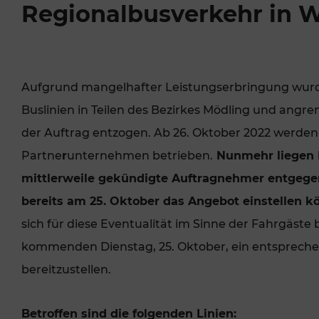
Regionalbusverkehr in 
VOR Widgets
Tickets für Studierende
Park+Ride & B
Jahreskarte/KlimaTicke
Seniorentickets
t
Nachtverkehr
PRESSEAUSSENDUNGEN
OFF
Sonstige Angebote
Aufgrund mangelhafter Leistungserbringung wurde
Freizeitticket
Buslinien in Teilen des Bezirkes Mödling und angr
VERKAUFSSTELLEN
PRESSE
der Auftrag entzogen. Ab 26. Oktober 2022 werden
Partne
r
unternehmen betrieben.
Nunmehr liegen I
ROUTE PLANEN
VERKEHRSM
mittlerweile gekündigte Auftragnehmer entgegen
TICKET KAUFEN
PREIS BERE
bereits am 25. Oktober das Angebot einstellen k
sich für diese Eventualität im Sinne der Fahrgäste
kommenden Dienstag, 25. Oktober, ein entsprech
bereitzustellen.
Betroffen sind die folgenden Linien: