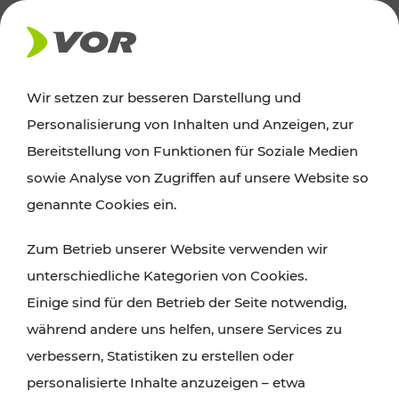
PRESSE
Wir setzen zur besseren Darstellung und
Personalisierung von Inhalten und Anzeigen, zur
10.02.2025
Bereitstellung von Funktionen für Soziale Medien
sowie Analyse von Zugriffen auf unsere Website so
Die neue ciao App: mit einem
genannte Cookies ein.
Klick einfach Öffi-Fahren in der
Ostregion
Zum Betrieb unserer Website verwenden wir
unterschiedliche Kategorien von Cookies.
Einige sind für den Betrieb der Seite notwendig,
Wien, St. Pölten, Eisenstadt, 10. Februar – Der
während andere uns helfen, unsere Services zu
Verkehrsverbund Ost-Region (VOR), die Wiener
Linien und die Wiener Lokalbahnen (WLB) starten
verbessern, Statistiken zu erstellen oder
am 10. Februar 2025 gemeinsam ein neues
personalisierte Inhalte anzuzeigen – etwa